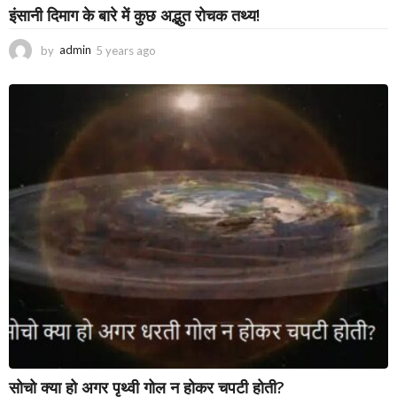
इंसानी दिमाग के बारे में कुछ अद्भुत रोचक तथ्य!
by
admin
5 years ago
3
y
e
a
r
s
a
g
o
सोचो क्या हो अगर पृथ्वी गोल न होकर चपटी होती?