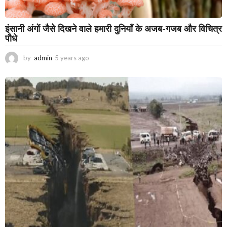
इंसानी अंगों जैसे दिखने वाले हमारी दुनियाँ के अजब-गजब और विचित्र
पौधे
by
admin
5 years ago
3
y
e
a
r
s
a
g
o