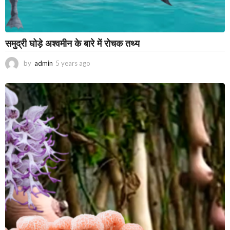
समुद्री घोड़े अश्वमीन के बारे में रोचक तथ्य
by
admin
5 years ago
2
y
e
a
r
s
a
g
o