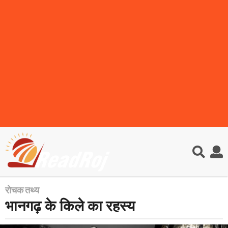
रोचक तथ्य
6
भानगढ़ के किले का रहस्य
y
e
a