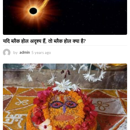
यदि ब्लैक होल अदृश्य हैं, तो ब्लैक होल क्या है?
by
admin
5 years ago
3
y
e
a
r
s
a
g
o