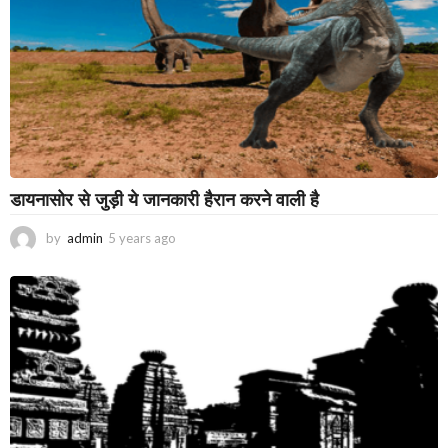
डायनासोर से जुड़ी ये जानकारी हैरान करने वाली है
by
admin
5 years ago
3
y
e
a
r
s
a
g
o