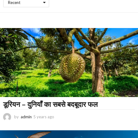
Recent
डूरियन – दुनियाँ का सबसे बदबूदार फल
by
admin
5 years ago
2
y
e
a