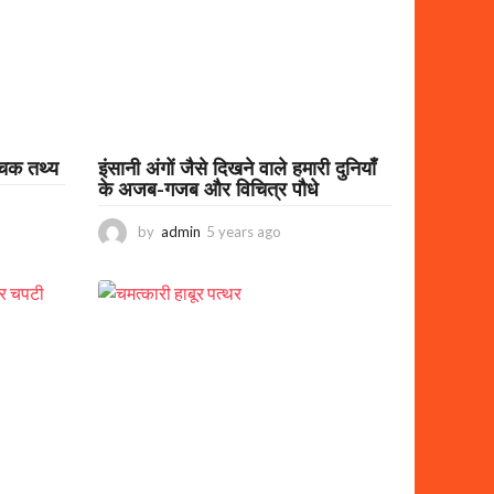
a
g
o
रोचक तथ्य
इंसानी अंगों जैसे दिखने वाले हमारी दुनियाँ
के अजब-गजब और विचित्र पौधे
by
admin
5 years ago
3
y
e
a
r
s
a
g
o