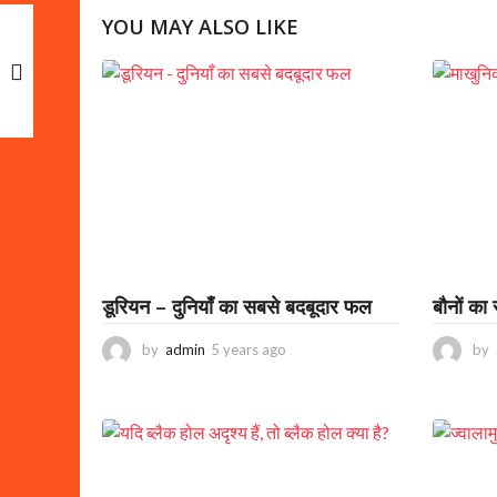
t
YOU MAY ALSO LIKE
P
a
g
i
n
a
t
i
डूरियन – दुनियाँ का सबसे बदबूदार फल
बौनों का 
o
n
by
admin
5 years ago
2
by
y
e
a
r
s
a