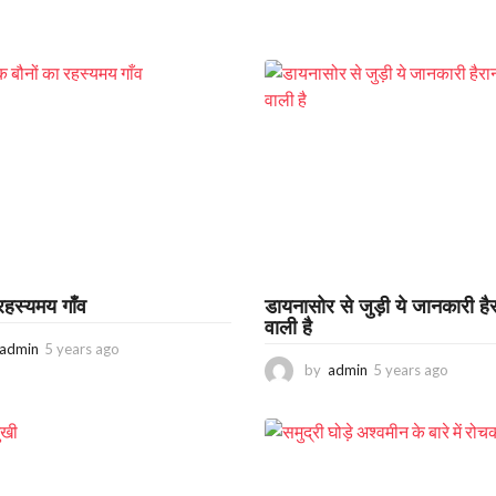
रहस्यमय गाँव
डायनासोर से जुड़ी ये जानकारी है
वाली है
admin
5 years ago
3
y
by
admin
5 years ago
3
e
y
a
e
r
a
s
r
a
s