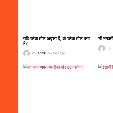
g
o
यदि ब्लैक होल अदृश्य हैं, तो ब्लैक होल क्या
माँ भगवती
है?
by
by
admin
5 years ago
3
y
e
a
r
s
a
g
o