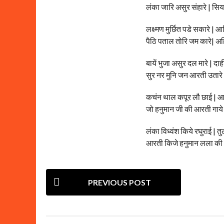
a
लंका जारि असुर संहारे | सि
g
o
लक्ष्मण मुर्छित पडे सकारे | 
पैठि पताल तोरि जम कारे| अ
बायें भुजा असुर दल मारे | द
सुर नर मुनि जन आरती उतारे |
कचंन थाल कपूर लौ छाई | 
जो हनुमान जी की आरती गाये |
लंका विध्वंश किये रघुराई | त
आरती किजे हनुमान लला की 
P
PREVIOUS POST
o
s