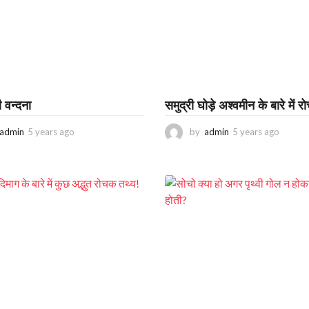
g
a
o
g
o
 वन्दना
समुद्री घोड़े अश्वमीन के बारे में 
admin
5 years ago
3
by
admin
5 years ago
2
y
y
e
e
a
a
r
r
s
s
a
a
g
g
o
o