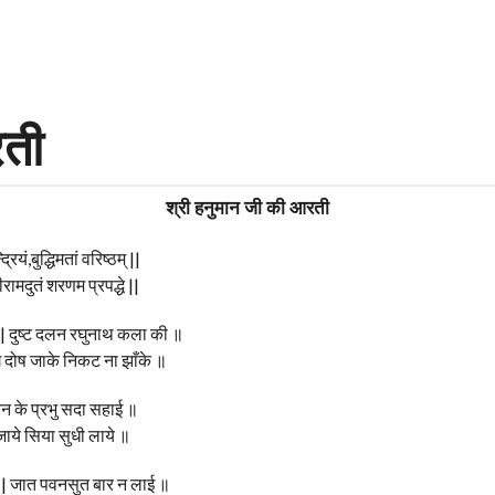
रती
श्री हनुमान जी की आरती
रियं,बुद्धिमतां वरिष्ठम् ||
ीरामदुतं शरणम प्रपद्धे ||
| दुष्ट दलन रघुनाथ कला की ॥
ोग दोष जाके निकट ना झाँके ॥
तन के प्रभु सदा सहाई ॥
 जाये सिया सुधी लाये ॥
 | जात पवनसुत बार न लाई ॥