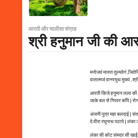
आरती और चालीसा संग्रह
6
श्री हनुमान जी की आ
y
e
a
r
s
मनोजवं मारुत तुल्यवेगं ,जितेन्द्
a
वातात्मजं वानरयुथ मुख्यं , श्र
g
o
आरती किजे हनुमान लला की 
3
जाके बल से गिरवर काँपे | र
y
e
अंजनी पुत्र महा बलदाई | सं
a
दे वीरा रघुनाथ पठाये | लंका
r
s
लंका सी कोट संमदर सी खाई