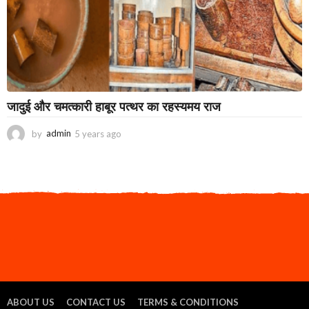
जादुई और चमत्कारी हाबूर पत्थर का रहस्यमय राज
by
admin
5 years ago
3
y
e
a
r
s
a
g
o
ABOUT US
CONTACT US
TERMS & CONDITIONS