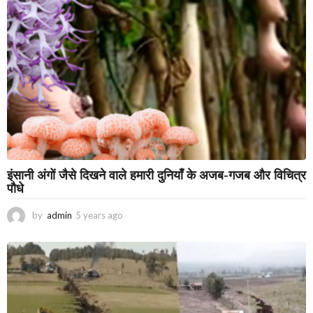
g
o
इंसानी अंगों जैसे दिखने वाले हमारी दुनियाँ के अजब-गजब और विचित्र
पौधे
by
admin
5 years ago
3
y
e
a
r
s
a
g