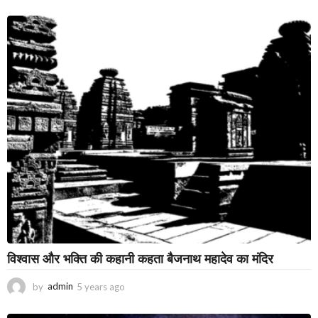
y
e
a
r
s
a
g
o
विश्वास और भक्ति की कहानी कहता बैजनाथ महादेव का मंदिर
by
admin
5 years ago
3
y
e