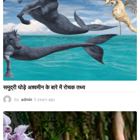
a
g
o
समुद्री घोड़े अश्वमीन के बारे में रोचक तथ्य
by
admin
5 years ago
2
y
e
a
r
s
a