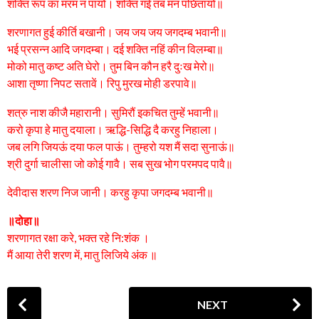
शक्ति रूप का मरम न पायो। शक्ति गई तब मन पछितायो॥
शरणागत हुई कीर्ति बखानी। जय जय जय जगदम्ब भवानी॥
भई प्रसन्न आदि जगदम्बा। दई शक्ति नहिं कीन विलम्बा॥
मोको मातु कष्ट अति घेरो। तुम बिन कौन हरै दुःख मेरो॥
आशा तृष्णा निपट सतावें। रिपु मुरख मोही डरपावे॥
शत्रु नाश कीजै महारानी। सुमिरौं इकचित तुम्हें भवानी॥
करो कृपा हे मातु दयाला। ऋद्धि-सिद्धि दै करहु निहाला।
जब लगि जियऊं दया फल पाऊं। तुम्हरो यश मैं सदा सुनाऊं॥
श्री दुर्गा चालीसा जो कोई गावै। सब सुख भोग परमपद पावै॥
देवीदास शरण निज जानी। करहु कृपा जगदम्ब भवानी॥
॥दोहा॥
शरणागत रक्षा करे, भक्त रहे नि:शंक ।
मैं आया तेरी शरण में, मातु लिजिये अंक ॥
P
NEXT
o