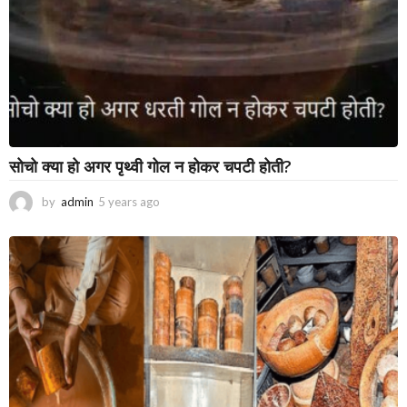
सोचो क्या हो अगर पृथ्वी गोल न होकर चपटी होती?
by
admin
5 years ago
3
y
e
a
r
s
a
g
o