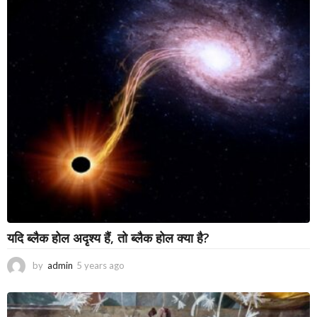
a
r
s
a
g
o
यदि ब्लैक होल अदृश्य हैं, तो ब्लैक होल क्या है?
by
admin
5 years ago
3
y
e
a