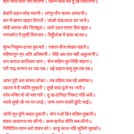
श्री भैरव तारा जग तारिणी। छिन्न भाल भव दुःख निवारिणी॥
केहरि वाहन सोह भवानी। लांगुर वीर चलत अगवानी॥
कर में खप्पर खड्ग विराजै। जाको देख काल डर भाजै॥
सोहै अस्त्र और त्रिशूला। जाते उठत शत्रु हिय शूला॥
नगरकोट में तुम्हीं विराजत। तिहुँलोक में डंका बाजत॥
शुम्भ निशुम्भ दानव तुम मारे। रक्तन बीज शंखन संहारे॥
महिषासुर नृप अति अभिमानी। जेहि अघ भार मही अकुलानी॥
रूप कराल कालिका धारा। सेन सहित तुम तिहि संहारा॥
परी गाढ़ सन्तन पर जब जब। भई सहाय मातु तुम तब तब॥
आभा पुरी अरु बासव लोका। तब महिमा सब रहें अशोका॥
ज्वाला में है ज्योति तुम्हारी। तुम्हें सदा पूजें नर-नारी॥
प्रेम भक्ति से जो यश गावें। दुःख दारिद्र निकट नहिं आवें॥
ध्यावे तुम्हें जो नर मन लाई। जन्म-मरण ताकौ छुटि जाई॥
जोगी सुर मुनि कहत पुकारी। योग न हो बिन शक्ति तुम्हारी॥
शंकर आचारज तप कीनो। काम क्रोध जीति सब लीनो॥
निशिदिन ध्यान धरो शंकर को। काहु काल नहिं सुमिरो तुमको॥