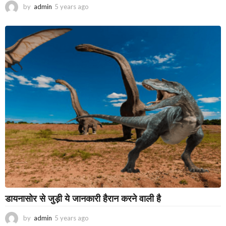
by
admin
5 years ago
3
y
e
a
r
s
a
g
o
डायनासोर से जुड़ी ये जानकारी हैरान करने वाली है
by
admin
5 years ago
3