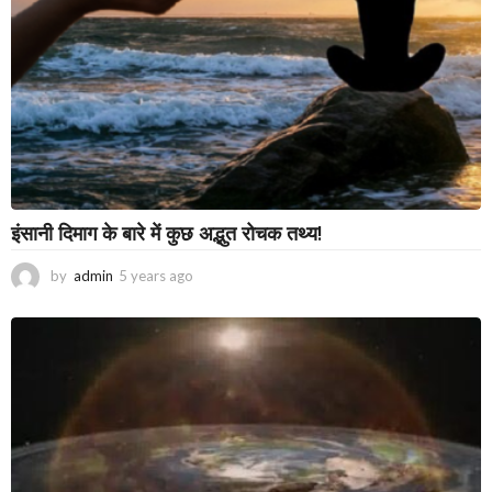
इंसानी दिमाग के बारे में कुछ अद्भुत रोचक तथ्य!
by
admin
5 years ago
3
y
e
a
r
s
a
g
o