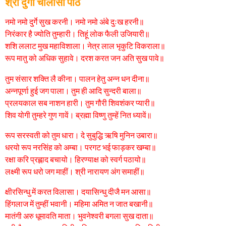
श्री दुर्गा चालीसा पाठ
r
नमो नमो दुर्गे सुख करनी। नमो नमो अंबे दुःख हरनी॥
s
निरंकार है ज्योति तुम्हारी। तिहूं लोक फैली उजियारी॥
a
शशि ललाट मुख महाविशाला। नेत्र लाल भृकुटि विकराला॥
g
रूप मातु को अधिक सुहावे। दरश करत जन अति सुख पावे॥
o
3
तुम संसार शक्ति लै कीना। पालन हेतु अन्न धन दीना॥
y
अन्नपूर्णा हुई जग पाला। तुम ही आदि सुन्दरी बाला॥
e
प्रलयकाल सब नाशन हारी। तुम गौरी शिवशंकर प्यारी॥
a
शिव योगी तुम्हरे गुण गावें। ब्रह्मा विष्णु तुम्हें नित ध्यावें॥
r
s
रूप सरस्वती को तुम धारा। दे सुबुद्धि ऋषि मुनिन उबारा॥
a
धरयो रूप नरसिंह को अम्बा। परगट भई फाड़कर खम्बा॥
g
रक्षा करि प्रह्लाद बचायो। हिरण्याक्ष को स्वर्ग पठायो॥
o
लक्ष्मी रूप धरो जग माहीं। श्री नारायण अंग समाहीं॥
क्षीरसिन्धु में करत विलासा। दयासिन्धु दीजै मन आसा॥
हिंगलाज में तुम्हीं भवानी। महिमा अमित न जात बखानी॥
मातंगी अरु धूमावति माता। भुवनेश्वरी बगला सुख दाता॥