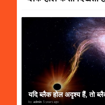
यदि ब्लैक होल अदृश्य हैं, तो ब्ल
by
admin
5 years ago
3